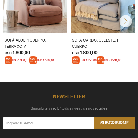
SOFÁ ALOE, 1 CUERPO,
SOFÁ CARDO, CELESTE, 1
TERRACOTA
CUERPO
1.800,00
1.800,00
USD
USD
USD
1.350,00
USD
1.530,00
USD
1.350,00
USD
1.530,00
NEWSLETTER
¡Suscribite y recibí todas nuestras novedades!
SUSCRIBIRME