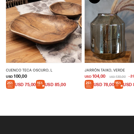
CUENCO TECA OSCURO, L
JARRÓN TAIKO, VERDE
100,00
104,00
2
USD
USD
130,00
USD
USD
75,00
USD
85,00
USD
78,00
USD