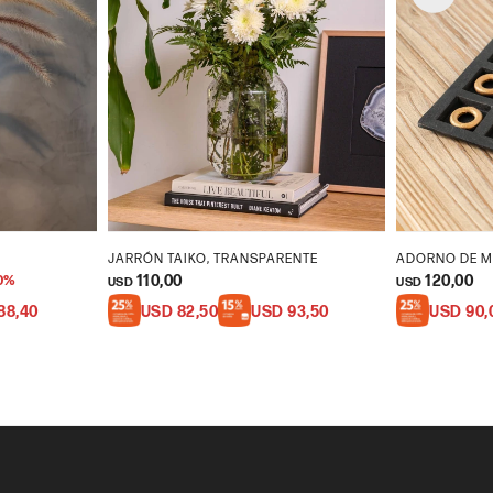
JARRÓN TAIKO, TRANSPARENTE
ADORNO DE ME
110,00
120,00
0
USD
USD
88,40
USD
82,50
USD
93,50
USD
90,