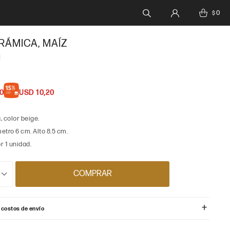
0
$
RÁMICA, MAÍZ
1
0
USD
10,20
 color beige.
tro 6 cm. Alto 8.5 cm.
r 1 unidad.
COMPRAR
 costos de envío