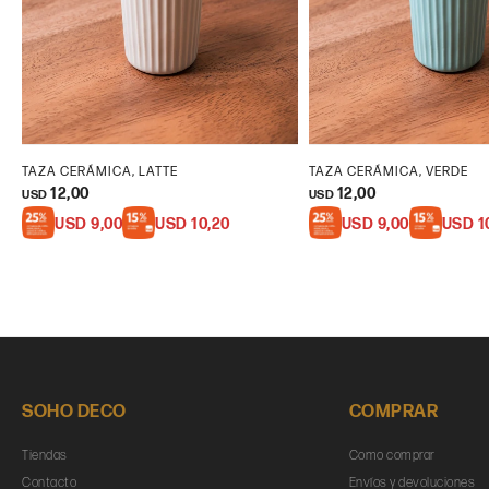
TAZA CERÁMICA, LATTE
TAZA CERÁMICA, VERDE
12,00
12,00
USD
USD
USD
9,00
USD
10,20
USD
9,00
USD
1
SOHO DECO
COMPRAR
Tiendas
Como comprar
Contacto
Envíos y devoluciones