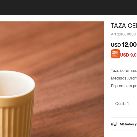
TAZA CE
28080800
12,00
USD
USD
9,0
Taza cerámica,
Medidas: Diáme
El precio es po
1
Métodos y