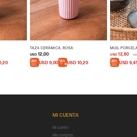
TAZA CERÁMICA, ROSA
MUG, PORCEL
12,00
12,60
USD
USD
US
0,20
USD
9,00
USD
10,20
USD
9,4
MI CUENTA
Mi cuenta
Mis compras