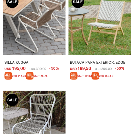
SILLA KUGGA
BUTACA PARA EXTERIOR, EDGE
195,00
199,50
50
50
USD
390,00
USD
399,00
USD
USD
USD
146,25
USD
165,75
USD
149,63
USD
169,58