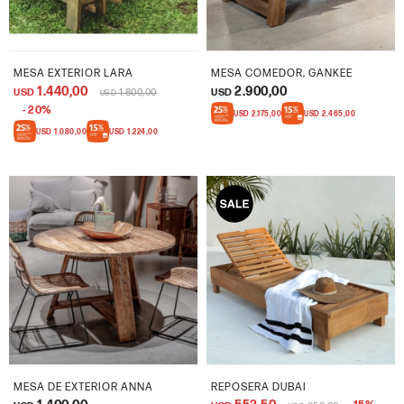
MESA EXTERIOR LARA
MESA COMEDOR, GANKEE
1.440,00
2.900,00
USD
1.800,00
USD
USD
20
USD
2.175,00
USD
2.465,00
USD
1.080,00
USD
1.224,00
MESA DE EXTERIOR ANNA
REPOSERA DUBAI