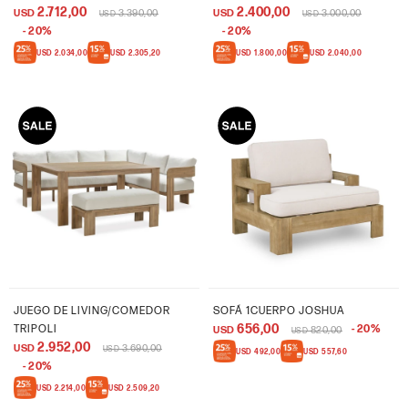
2.712,00
2.400,00
USD
3.390,00
USD
3.000,00
USD
USD
20
20
USD
2.034,00
USD
2.305,20
USD
1.800,00
USD
2.040,00
JUEGO DE LIVING/COMEDOR
SOFÁ 1CUERPO JOSHUA
656,00
TRIPOLI
20
USD
820,00
USD
2.952,00
USD
3.690,00
USD
USD
492,00
USD
557,60
20
USD
2.214,00
USD
2.509,20