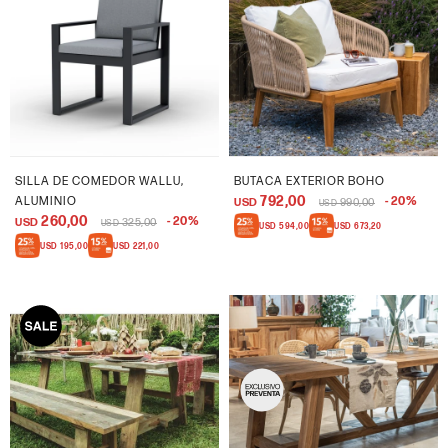
SILLA DE COMEDOR WALLU,
BUTACA EXTERIOR BOHO
792,00
ALUMINIO
20
USD
990,00
USD
260,00
20
USD
325,00
USD
USD
594,00
USD
673,20
USD
195,00
USD
221,00