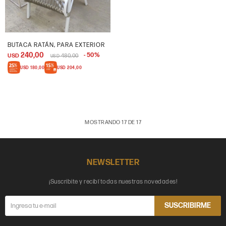
BUTACA RATÁN, PARA EXTERIOR
240,00
50
USD
480,00
USD
USD
180,00
USD
204,00
MOSTRANDO
17
DE
17
NEWSLETTER
¡Suscribite y recibí todas nuestras novedades!
SUSCRIBIRME