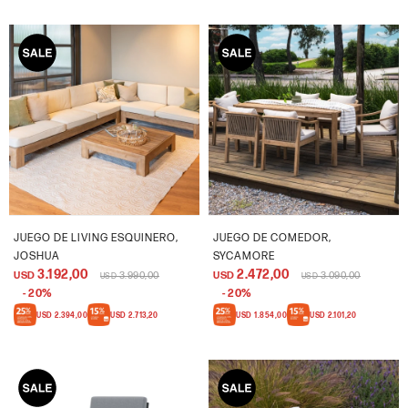
JUEGO DE LIVING ESQUINERO,
JUEGO DE COMEDOR,
JOSHUA
SYCAMORE
3.192,00
2.472,00
USD
3.990,00
USD
3.090,00
USD
USD
20
20
USD
2.394,00
USD
2.713,20
USD
1.854,00
USD
2.101,20