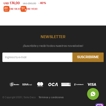
174,00
40
USD
290,00
USD
USD
130,50
USD
147,90
NEWSLETTER
¡Suscribite y recibí todas nuestras novedades!
SUSCRIBIRME
© Copyright 2026 / Soho Deco
Términos y condiciones