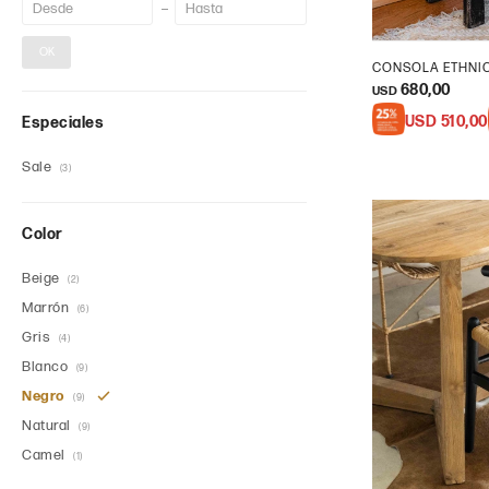
OK
CONSOLA ETHNI
680,00
USD
USD
510,00
Especiales
Sale
(3)
Color
Beige
(2)
Marrón
(6)
Gris
(4)
Blanco
(9)
Negro
(9)
Natural
(9)
Camel
(1)