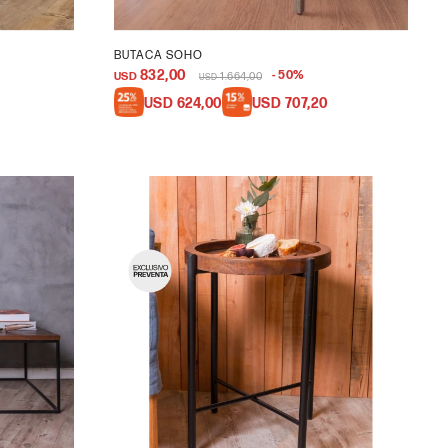
BUTACA SOHO
832,00
50
USD
1.664,00
USD
USD
624,00
USD
707,20