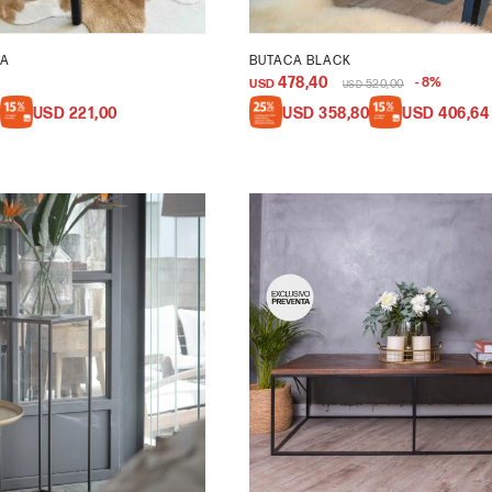
RA
BUTACA BLACK
478,40
8
USD
520,00
USD
USD
221,00
USD
358,80
USD
406,64