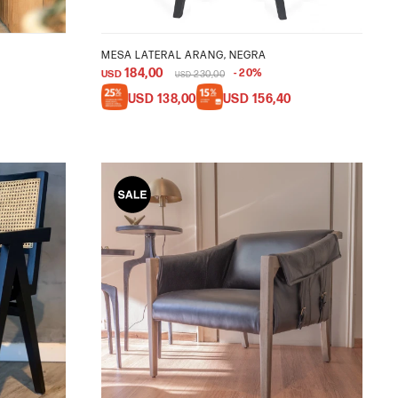
MESA LATERAL ARANG, NEGRA
184,00
20
USD
230,00
USD
USD
138,00
USD
156,40