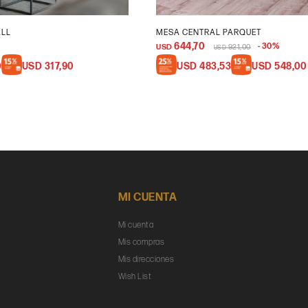
ALL
MESA CENTRAL PARQUET
644,70
30
USD
921,00
USD
0
USD
317,90
USD
483,53
USD
548,00
MI CUENTA
Mi cuenta
Mis compras
Mis direcciones
Wish List