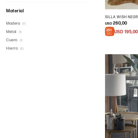
Material
SILLA WISH NEG
260,00
Madera
USD
(7)
Metal
USD
195,00
(1)
Cuero
(1)
Hierro
(2)