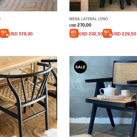
C
MESA LATERAL LENO
270,00
USD
USD
578,00
USD
202,50
USD
229,50