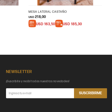
MESA LATERAL CASTAÑO
218,00
USD
USD
163,50
USD
185,30
NEWSLETTER
¡Suscribite y recibí todas nuestras novedades!
SUSCRIBIRME