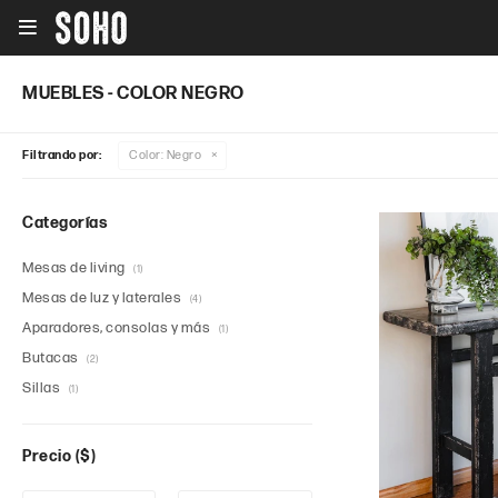

MUEBLES - COLOR NEGRO
Filtrando por:
Color:
Negro
Categorías
Mesas de living
(1)
Mesas de luz y laterales
(4)
Aparadores, consolas y más
(1)
Butacas
(2)
Sillas
(1)
Precio
($)