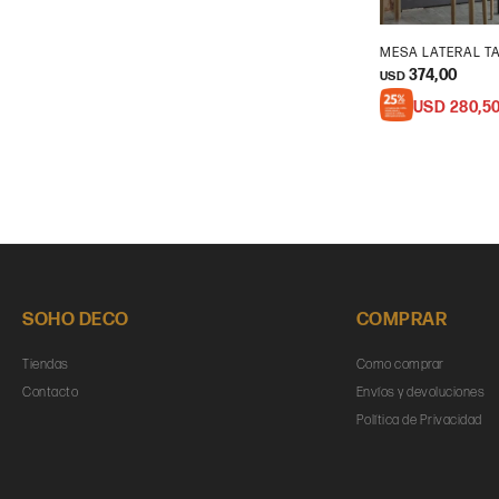
MESA LATERAL T
374,00
USD
USD
280,5
SOHO DECO
COMPRAR
Tiendas
Como comprar
Contacto
Envíos y devoluciones
Política de Privacidad