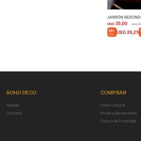
JARRÓN REDOND
35,00
USD
5
USD
USD
26,25
SOHO DECO
COMPRAR
Tiendas
Como comprar
Contacto
Envíos y devoluciones
Política de Privacidad