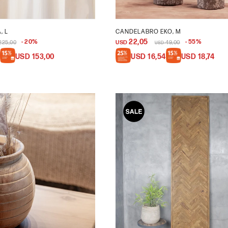
, L
CANDELABRO EKO, M
22,05
20
55
225,00
USD
49,00
USD
USD
153,00
USD
16,54
USD
18,74