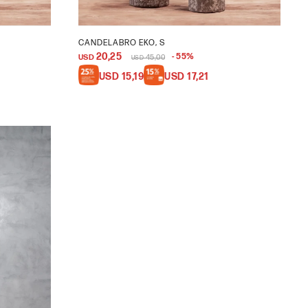
CANDELABRO EKO, S
20,25
55
USD
45,00
USD
USD
15,19
USD
17,21