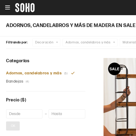

ADORNOS, CANDELABROS Y MÁS DE MADERA EN SALE
Filtrando por:
Decoración
Adornos, candelabros y más
Material
Categorías
Adornos, candelabros y más
(5)
Bandejas
(4)
Precio
($)
OK