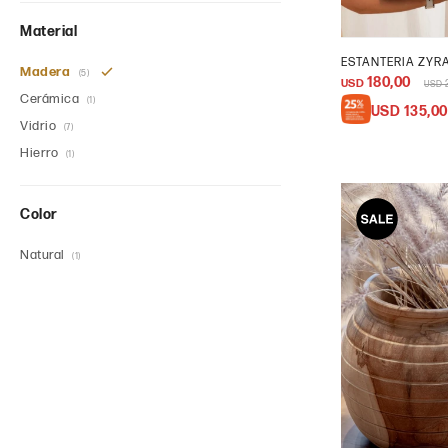
Material
ESTANTERIA ZYRA
Madera
(5)
180,00
USD
USD
Cerámica
(1)
USD
135,00
Vidrio
(7)
Hierro
(1)
Color
Natural
(1)