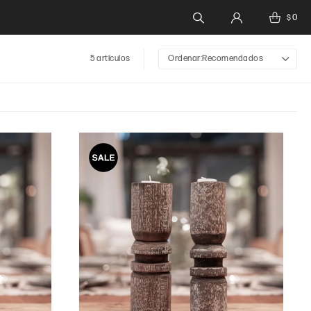
0
$
5 artículos
Recomendados