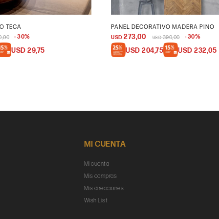
O TECA
PANEL DECORATIVO MADERA PINO
273,00
30
30
0,00
USD
390,00
USD
USD
29,75
USD
204,75
USD
232,05
MI CUENTA
Mi cuenta
Mis compras
Mis direcciones
Wish List