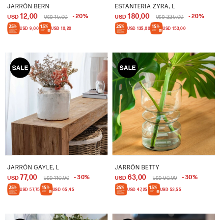
JARRÓN BERN
ESTANTERIA ZYRA, L
12,00
180,00
20
20
USD
15,00
USD
225,00
USD
USD
USD
9,00
USD
10,20
USD
135,00
USD
153,00
JARRÓN GAYLE, L
JARRÓN BETTY
77,00
63,00
30
30
USD
110,00
USD
90,00
USD
USD
USD
57,75
USD
65,45
USD
47,25
USD
53,55