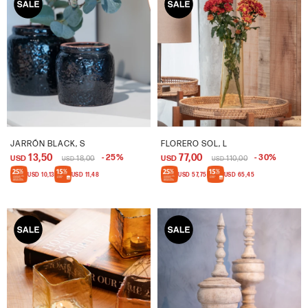
JARRÓN BLACK, S
FLORERO SOL, L
13,50
77,00
25
30
USD
18,00
USD
110,00
USD
USD
USD
10,13
USD
11,48
USD
57,75
USD
65,45