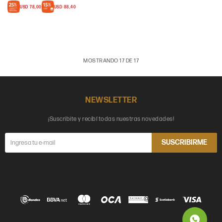
USD
78,00
USD
88,40
MOSTRANDO
17
DE
17
NEWSLETTER
¡Suscribite y recibí todas nuestras novedades!
SUSCRIBIRME