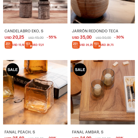
CANDELABRO EKO, S
JARRÓN REDONDO TECA
20,25
35,00
55
30
USD
45,00
USD
50,00
USD
USD
USD
15,19
USD
17,21
USD
26,25
USD
29,75
FANAL PEACH, S
FANAL AMBAR, S