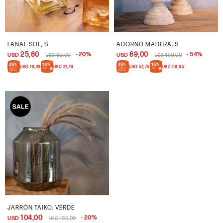
FANAL SOL, S
ADORNO MADERA, S
25,60
69,00
20
54
USD
32,00
USD
150,00
USD
USD
USD
19,20
USD
21,76
USD
51,75
USD
58,65
JARRÓN TAIKO, VERDE
104,00
20
USD
130,00
USD