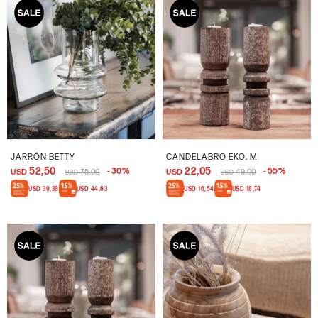
JARRÓN BETTY
CANDELABRO EKO, M
52,50
22,05
30
55
USD
75,00
USD
49,00
USD
USD
USD
39,38
USD
44,63
USD
16,54
USD
18,74