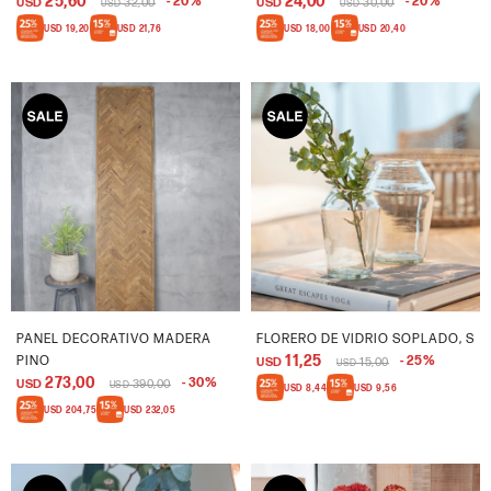
25,60
24,00
20
20
USD
32,00
USD
30,00
USD
USD
USD
19,20
USD
21,76
USD
18,00
USD
20,40
PANEL DECORATIVO MADERA
FLORERO DE VIDRIO SOPLADO, S
11,25
PINO
25
USD
15,00
USD
273,00
30
USD
390,00
USD
USD
8,44
USD
9,56
USD
204,75
USD
232,05