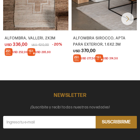
ALFOMBRA, VALLERI, 2X3M
ALFOMBRA SIROCCO, APTA
336,00
20
PARA EXTERIOR, 1.6X2.3M
USD
420,00
USD
370,00
USD
USD
252,00
USD
285,60
USD
277,50
USD
314,50
NEWSLETTER
¡Suscribite y recibí todas nuestras novedades!
SUSCRIBIRME