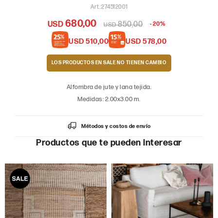
274512001
680,00
USD
850,00
20
USD
USD
510,00
USD
578,00
LOS PRODUCTOS EN SALE
Alfombra de jute y lana tejida.
Medidas: 2.00x3.00 m.
Métodos y costos de envío
Productos que te pueden interesar