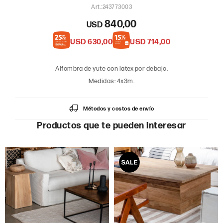
243773003
840,00
USD
USD
630,00
USD
714,00
Alfombra de yute con latex por debajo.
Medidas: 4x3m.
Métodos y costos de envío
Productos que te pueden interesar