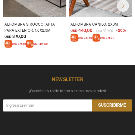
ALFOMBRA SIROCCO, APTA
ALFOMBRA CANILO, 2X3M
440,00
PARA EXTERIOR, 1.6X2.3M
20
USD
550,00
USD
370,00
USD
USD
330,00
USD
374,00
USD
277,50
USD
314,50
NEWSLETTER
¡Suscribite y recibí todas nuestras novedades!
SUSCRIBIRME