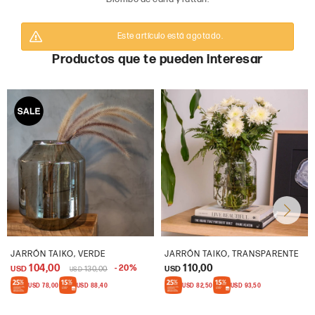
Este artículo está agotado.
Productos que te pueden interesar
JARRÓN TAIKO, VERDE
JARRÓN TAIKO, TRANSPARENTE
104,00
110,00
20
USD
130,00
USD
USD
USD
78,00
USD
88,40
USD
82,50
USD
93,50