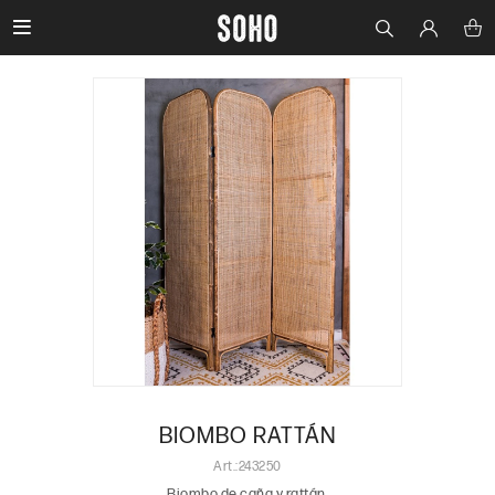

BIOMBO RATTÁN
243250
Biombo de caña y rattán.