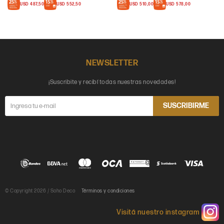
USD
487,50
USD
552,50
USD
510,00
USD
578,00
NEWSLETTER
¡Suscribite y recibí todas nuestras novedades!
SUSCRIBIRME
© Copyright 2026 / Soho Deco
Términos y condiciones
