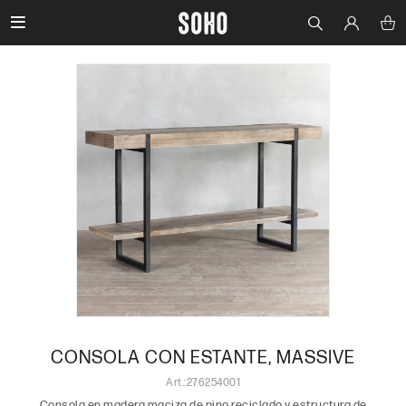

CONSOLA CON ESTANTE, MASSIVE
276254001
Consola en madera maciza de pino reciclado y estructura de