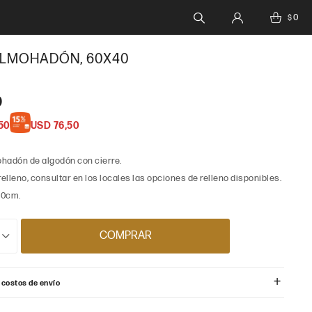
0
$
ALMOHADÓN, 60X40
0
50
USD
76,50
hadón de algodón con cierre.
relleno, consultar en los locales las opciones de relleno disponibles.
40cm.
COMPRAR
 costos de envío