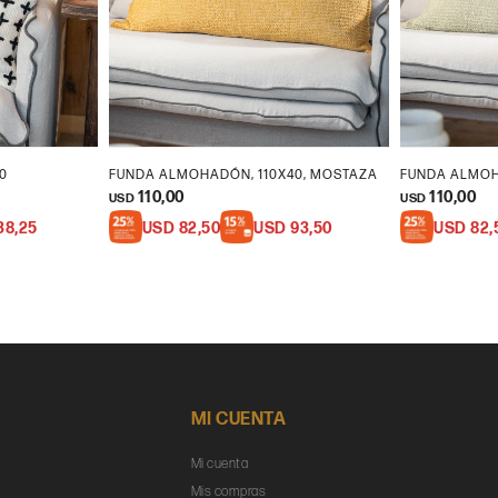
0
FUNDA ALMOHADÓN, 110X40, MOSTAZA
FUNDA ALMOH
110,00
110,00
USD
USD
38,25
USD
82,50
USD
93,50
USD
82,
MI CUENTA
Mi cuenta
Mis compras