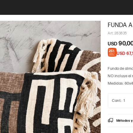
FUNDA 
283835
90,0
USD
USD
67,
Funda de almo
NO incluye el 
Medidas: 60x
1
Métodos y