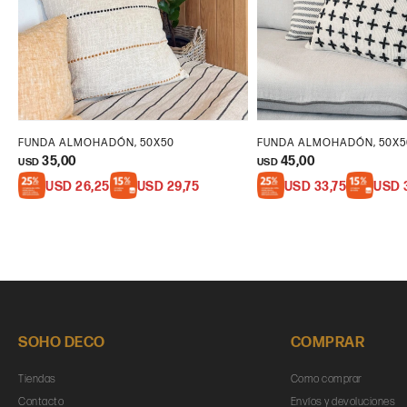
FUNDA ALMOHADÓN, 50X50
FUNDA ALMOHADÓN, 50X5
35,00
45,00
USD
USD
USD
26,25
USD
29,75
USD
33,75
USD
SOHO DECO
COMPRAR
Tiendas
Como comprar
Contacto
Envíos y devoluciones