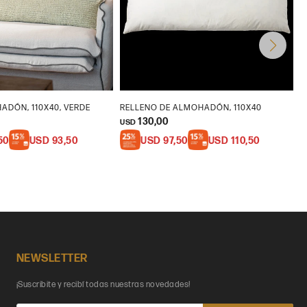
ADÓN, 110X40, VERDE
RELLENO DE ALMOHADÓN, 110X40
F
130,00
USD
U
50
USD
93,50
USD
97,50
USD
110,50
NEWSLETTER
¡Suscribite y recibí todas nuestras novedades!