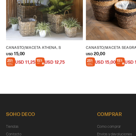
CANASTO/MACETA ATHENA, S
CANASTO/MACETA SEAGRA
15,00
20,00
USD
USD
USD
11,25
USD
12,75
USD
15,00
USD
SOHO DECO
COMPRAR
Tiendas
Como comprar
Contacto
Envíos y devoluciones