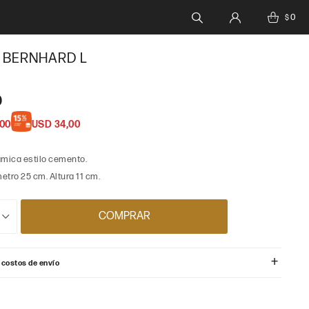
0
$
 BERNHARD L
0
,00
USD
34,00
ámica estilo cemento.
tro 25 cm. Altura 11 cm.
COMPRAR
 costos de envío