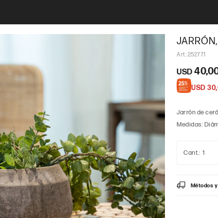
JARRÓN,
252771
40,0
USD
USD
30
Jarrón de cer
Medidas: Diáme
1
Métodos y