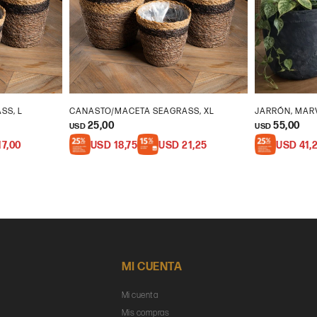
SS, L
CANASTO/MACETA SEAGRASS, XL
JARRÓN, MARV
25,00
55,00
USD
USD
17,00
USD
18,75
USD
21,25
USD
41,
MI CUENTA
Mi cuenta
Mis compras