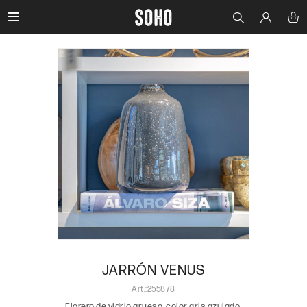

JARRÓN VENUS
255878
Florero de vidrio grueso, color gris azulado.