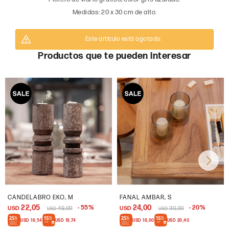
Medidas: 20 x 30 cm de alto.
Este artículo está agotado.
Productos que te pueden interesar
CANDELABRO EKO, M
FANAL AMBAR, S
22,05
24,00
55
20
USD
49,00
USD
30,00
USD
USD
USD
16,54
USD
18,74
USD
18,00
USD
20,40