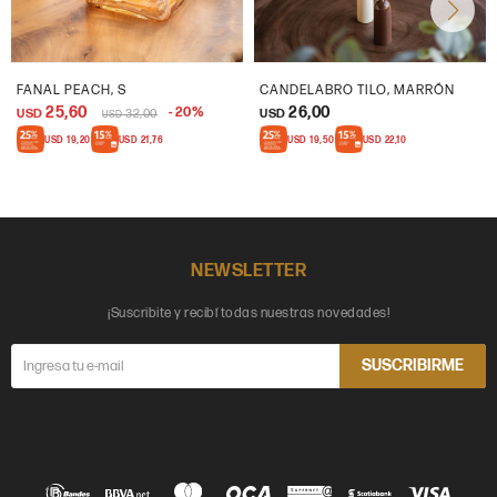
FANAL PEACH, S
CANDELABRO TILO, MARRÓN
25,60
26,00
20
USD
32,00
USD
USD
USD
19,20
USD
21,76
USD
19,50
USD
22,10
NEWSLETTER
¡Suscribite y recibí todas nuestras novedades!
SUSCRIBIRME