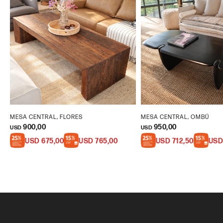
MESA CENTRAL, FLORES
MESA CENTRAL, OMBÚ
900,00
950,00
USD
USD
USD
675,00
USD
765,00
USD
712,50
US