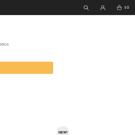
0
$
anco.