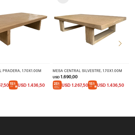
 PRADERA, 1.70X1.00M
MESA CENTRAL SILVESTRE, 1.70X1.00M
M
1.690,00
USD
U
67,50
USD
1.436,50
USD
1.267,50
USD
1.436,50