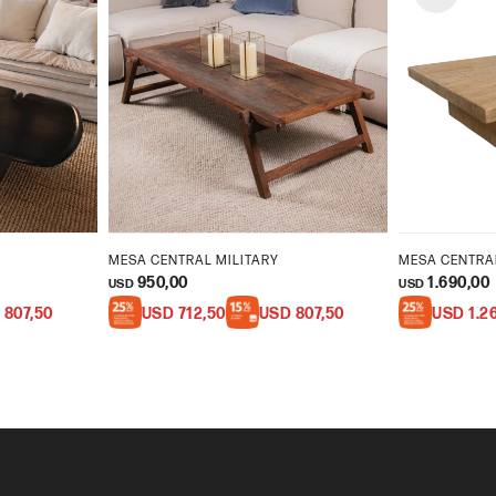
MESA CENTRAL MILITARY
MESA CENTRAL
950,00
1.690,00
USD
USD
D
807,50
USD
712,50
USD
807,50
USD
1.2