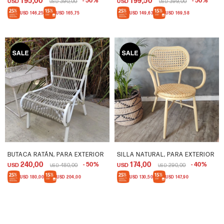
195,00
199,50
50
50
USD
390,00
USD
399,00
USD
USD
USD
146,25
USD
165,75
USD
149,63
USD
169,58
BUTACA RATÁN, PARA EXTERIOR
SILLA NATURAL, PARA EXTERIOR
240,00
174,00
50
40
USD
480,00
USD
290,00
USD
USD
USD
180,00
USD
204,00
USD
130,50
USD
147,90