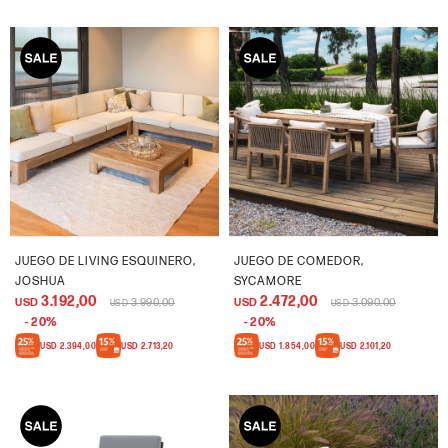
JUEGO DE LIVING ESQUINERO,
JUEGO DE COMEDOR,
JOSHUA
SYCAMORE
3.192,00
2.472,00
USD
3.990,00
USD
3.090,00
USD
USD
20
20
USD
2.394,00
USD
2.713,20
USD
1.854,00
USD
2.101,20