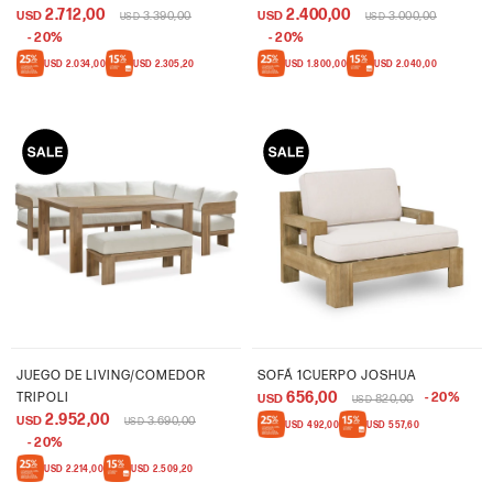
2.712,00
2.400,00
USD
3.390,00
USD
3.000,00
USD
USD
20
20
USD
2.034,00
USD
2.305,20
USD
1.800,00
USD
2.040,00
JUEGO DE LIVING/COMEDOR
SOFÁ 1CUERPO JOSHUA
656,00
TRIPOLI
20
USD
820,00
USD
2.952,00
USD
3.690,00
USD
USD
492,00
USD
557,60
20
USD
2.214,00
USD
2.509,20