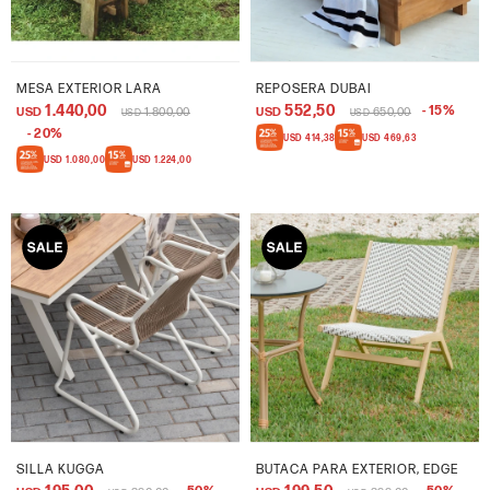
MESA EXTERIOR LARA
REPOSERA DUBAI
1.440,00
552,50
15
USD
1.800,00
USD
650,00
USD
USD
20
USD
414,38
USD
469,63
USD
1.080,00
USD
1.224,00
SILLA KUGGA
BUTACA PARA EXTERIOR, EDGE