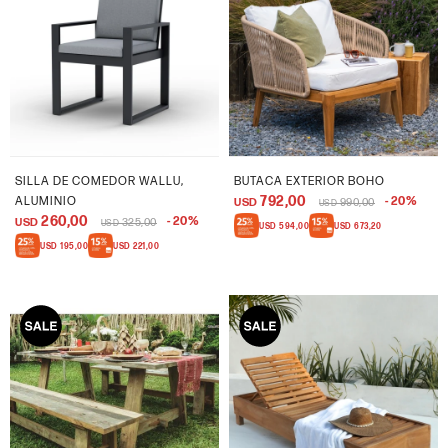
SILLA DE COMEDOR WALLU,
BUTACA EXTERIOR BOHO
792,00
ALUMINIO
20
USD
990,00
USD
260,00
20
USD
325,00
USD
USD
594,00
USD
673,20
USD
195,00
USD
221,00