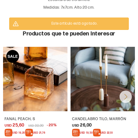
Medidas: 7x7cm. Alto 20 cm.
Este artículo está agotado.
Productos que te pueden interesar
FANAL PEACH, S
CANDELABRO TILO, MARRÓN
25,60
26,00
20
USD
32,00
USD
USD
USD
19,20
USD
21,76
USD
19,50
USD
22,10