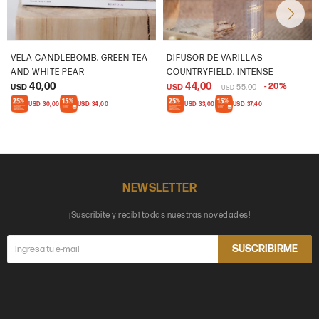
VELA CANDLEBOMB, GREEN TEA
DIFUSOR DE VARILLAS
AND WHITE PEAR
COUNTRYFIELD, INTENSE
40,00
44,00
20
USD
USD
55,00
USD
USD
30,00
USD
34,00
USD
33,00
USD
37,40
NEWSLETTER
¡Suscribite y recibí todas nuestras novedades!
SUSCRIBIRME