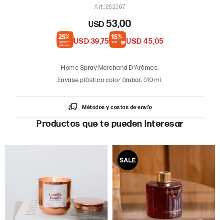
282367
53,00
USD
USD
39,75
USD
45,05
Home Spray Marchand D'Arômes.
Envase plástico color ámbar, 510 ml.
Métodos y costos de envío
Productos que te pueden interesar