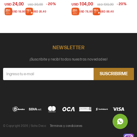
24,00
104,00
20
20
USD
30,00
USD
130,00
USD
USD
USD
18,00
USD
20,40
USD
78,00
USD
88,40
NEWSLETTER
¡Suscribite y recibí todas nuestras novedades!
SUSCRIBIRME
© Copyright 2026 / Soho Deco
Términos y condiciones