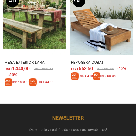
MESA EXTERIOR LARA
REPOSERA DUBAI
1.440,00
552,50
15
USD
1.800,00
USD
650,00
USD
USD
20
USD
414,38
USD
469,63
USD
1.080,00
USD
1.224,00
NEWSLETTER
¡Suscribite y recibí todas nuestras novedades!