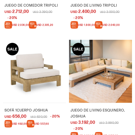
JUEGO DE COMEDOR TRIPOLI
JUEGO DE LIVING TRIPOLI
2.712,00
2.400,00
USD
3.390,00
USD
3.000,00
USD
USD
20
20
USD
2.034,00
USD
2.305,20
USD
1.800,00
USD
2.040,00
SOFÁ 1CUERPO JOSHUA
JUEGO DE LIVING ESQUINERO,
656,00
20
JOSHUA
USD
820,00
USD
3.192,00
USD
3.990,00
USD
USD
492,00
USD
557,60
20