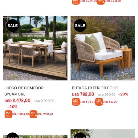
USD
2.394,00
USD
2.713,20
JUEGO DE COMEDOR,
BUTACA EXTERIOR BOHO
792,00
SYCAMORE
20
USD
990,00
USD
2.472,00
USD
3.090,00
USD
USD
594,00
USD
673,20
20
USD
1.854,00
USD
2.101,20