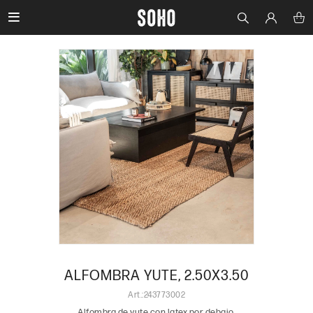

ALFOMBRA YUTE, 2.50X3.50
243773002
Alfombra de yute con latex por debajo.