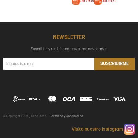
USD
277,50
USD
314,50
NEWSLETTER
¡Suscribite y recibí todas nuestras novedades!
SUSCRIBIRME
© Copyright 2026 / Soho Deco
Términos y condiciones
