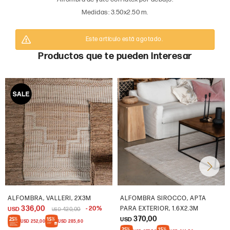
Medidas: 3.50x2.50 m.
Este artículo está agotado.
Productos que te pueden interesar
ALFOMBRA, VALLERI, 2X3M
ALFOMBRA SIROCCO, APTA
336,00
20
PARA EXTERIOR, 1.6X2.3M
USD
420,00
USD
370,00
USD
USD
252,00
USD
285,60